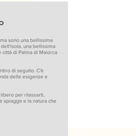
o
mma sono una bellissima
dell'isola, una bellissima
e città di Palma di Maiorca
ritiro di seguito. C'è
nda delle esigenze e
bero per rilassarti,
 le spiagge e la natura che