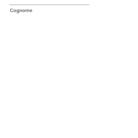
Cognome
E-mail
Come possiamo aiutarti?
Invia