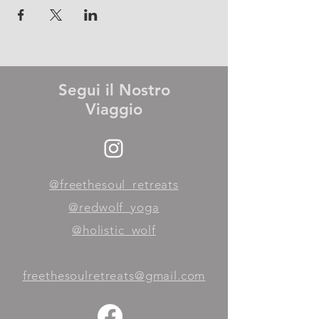
Segui il Nostro
Viaggio
@freethesoul_retreats
@redwolf_yoga
@holistic_wolf
freethesoulretreats@gmail.com